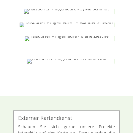
Kaufmännische Leitung

Alexander Schwarz

Bürokaufmann
Vertragswesen
Marie Ziesche

B. A. Transport- und Logistikmanagement
Fabian Zink
Syndikusrechtsanwalt
Externer Kartendienst
Schauen Sie sich gerne unsere Projekte
interaktiv auf der Karte an. Dazu werden die