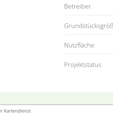
Betreiber
Grund­stücks­grö
Nutz­fläche
Projekt­status
er Kartendienst